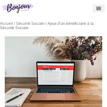
Qui sommes-nous ?
Nos Best Sellers
Nos services
Témoignages
Blog
Panier
Français
Accueil
/
Sécurité Sociale
/ Ajout d’un bénéficiaire à la
Sécurité Sociale