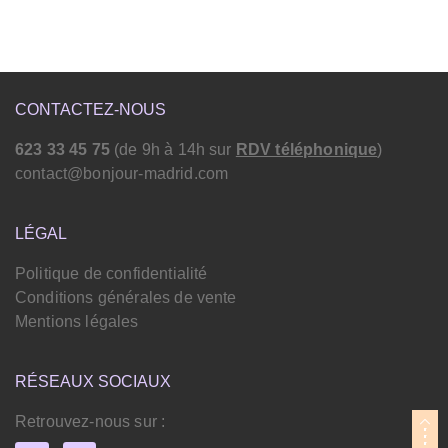
CONTACTEZ-NOUS
623 33 45 75
(de 9h à 14h sur
RDV téléphonique
)
contact@bonjour-madrid.com
LÉGAL
Politique de confidentialité
Conditions générales de vente
Mentions légales
RÉSEAUX SOCIAUX
Retrouvez-nous sur :