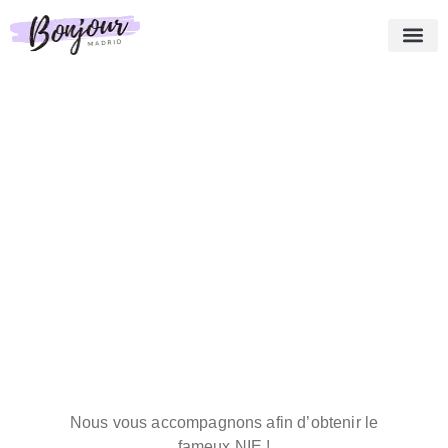
Qui sommes-nous ?
Nos Best Sellers
Nos services
Témoignages
Blog
Panier
Français
Nous vous accompagnons afin d’obtenir le
fameux NIE !