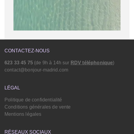
CONTACTEZ-NOUS
623 33 45 75
(de 9h à 14h sur
RDV téléphonique
)
contact@bonjour-madrid.com
LÉGAL
Politique de confidentialité
Conditions générales de vente
Mentions légales
RÉSEAUX SOCIAUX