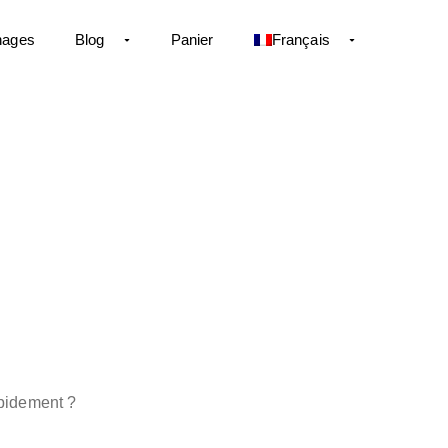
nages
Blog
Panier
Français
apidement ?