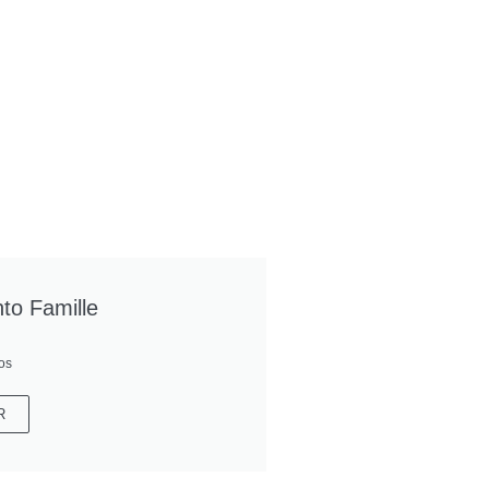
o Famille
fos
R