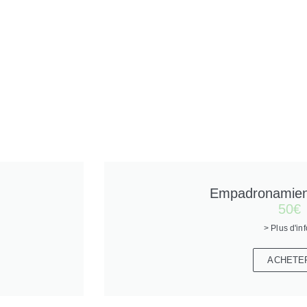
Empadronamient
50€
> Plus d'in
ACHETE