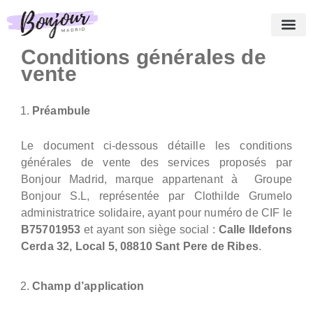
Conditions générales de
Qui sommes-nous ?
Nos Best Sellers
Nos services
Témoignages
Blog
Panier
Français
vente
Préambule
Le document ci-dessous détaille les conditions
générales de vente des services proposés par
Bonjour Madrid, marque appartenant à Groupe
Bonjour S.L, représentée par Clothilde Grumelo
administratrice solidaire, ayant pour numéro de CIF le
B75701953
et ayant son siège social :
Calle Ildefons
Cerda 32, Local 5, 08810 Sant Pere de Ribes
.
Champ d’application