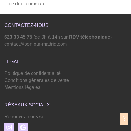
de droit commun.
CONTACTEZ-NOUS
623 33 45 75
(de 9h à 14h sur
RDV téléphonique
)
contact@bonjour-madrid.com
LÉGAL
Politique de confidentialité
Conditions générales de vente
Mentions légales
RÉSEAUX SOCIAUX
Retrouvez-nous sur :